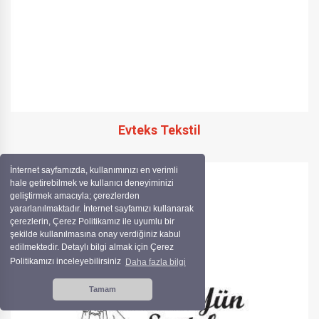
Evteks Tekstil
İnternet sayfamızda, kullanımınızı en verimli
hale getirebilmek ve kullanıcı deneyiminizi
geliştirmek amacıyla; çerezlerden
yararlanılmaktadır. İnternet sayfamızı kullanarak
çerezlerin, Çerez Politikamız ile uyumlu bir
şekilde kullanılmasına onay verdiğiniz kabul
edilmektedir. Detaylı bilgi almak için Çerez
Politikamızı inceleyebilirsiniz
Daha fazla bilgi
Tamam