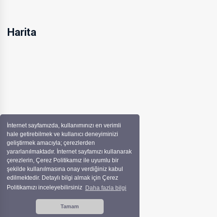
Harita
İnternet sayfamızda, kullanımınızı en verimli
hale getirebilmek ve kullanıcı deneyiminizi
geliştirmek amacıyla; çerezlerden
yararlanılmaktadır. İnternet sayfamızı kullanarak
çerezlerin, Çerez Politikamız ile uyumlu bir
şekilde kullanılmasına onay verdiğiniz kabul
edilmektedir. Detaylı bilgi almak için Çerez
Politikamızı inceleyebilirsiniz
Daha fazla bilgi
Tamam